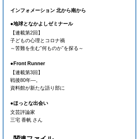
インフォメーション 北から南から
●地球となかよしゼミナール
【連載第2回】
子どもの心理とコロナ禍
～苦難を生む"何ものか"を探る～
●Front Runner
【連載第3回】
戦後80年―。
資料館が新たな語り部に
●ほっとな出会い
文芸評論家
三宅 香帆 さん
関連ファイル