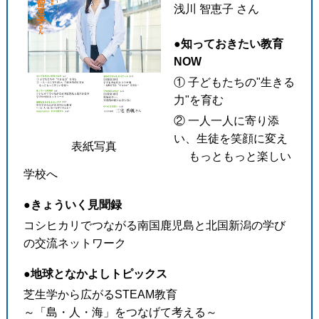
浅川 智恵子 さん
●知っておきたい教育
NOW
① 子どもたちの"生きる
力"を育む
② 一人一人に寄り添
い、生徒を笑顔に変え
表紙写真
もっともっと楽しい
学校へ
●きょういく見聞録
コシヒカリでつながる南国鹿児島と北国新潟の学び
の交流ネットワーク
●地球となかよしトピックス
芝生学から広がるSTEAM教育
～「島・人・海」をつなげて考える～