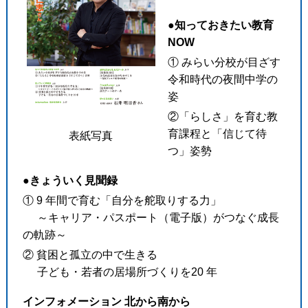
●知っておきたい教育
NOW
① みらい分校が目ざす
令和時代の夜間中学の
姿
②「らしさ」を育む教
育課程と「信じて待
表紙写真
つ」姿勢
●きょういく見聞録
① 9 年間で育む「自分を舵取りする力」
～キャリア・パスポート（電子版）がつなぐ成長
の軌跡～
② 貧困と孤立の中で生きる
子ども・若者の居場所づくりを20 年
インフォメーション 北から南から