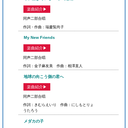
楽曲紹介▶
同声二部合唱
作詞・作曲：瑞慶覧尚子
My New Friends
楽曲紹介▶
同声二部合唱
作詞：金子麻友美 作曲：相澤直人
地球の向こう側の君へ
楽曲紹介▶
同声二部合唱
作詞：きむらえいり 作曲：にしもとりょ
うたろう
メダカの子