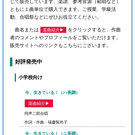
●
じて販売しています。楽譜、参考音源（範唱など）
ともに１曲単位で購入できます。ご授業、学級活
動、合唱祭などにぜひお役立てください。
曲名または
をクリックすると、作曲
楽曲紹介▶
●
免責事項
者のコメントやプロフィールをご覧いただけます。
販売サイトへのリンクもこちらにございます。
好評発売中
小学校向け
今、生きている！（ハ長調）
楽曲紹介▶
同声二部合唱
作詞・作曲：瑞慶覧尚子
今、生きている！（ニ長調）