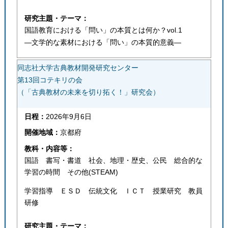
研究主題・テーマ：
国語教育における「問い」の本質とは何か？vol.1
―文学的な素材における「問い」の本質的意義―
同志社大学古典教材開発研究センター
第13回コテキリの会
（「古典教材の未来を切り拓く！」研究会）
日程：
2026年9月6日
開催地域：
京都府
教科・内容等：
国語 書写・書道 社会、地理・歴史、公民 総合的な
学習の時間 その他(STEAM)
学習指導 ＥＳＤ 伝統文化 ＩＣＴ 授業研究 教員
研修
研究主題・テーマ：