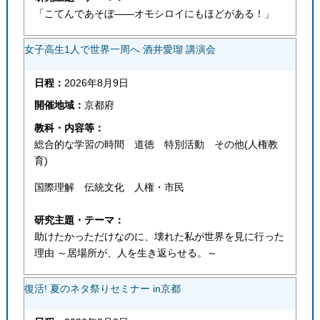
「こてんであそぼ――オモシロイにもほどがある！」
女子高生1人で世界一周へ 酒井愛瑠 講演会
日程：
2026年8月9日
開催地域：
京都府
教科・内容等：
総合的な学習の時間 道徳 特別活動 その他(人権教
育)
国際理解 伝統文化 人権・市民
研究主題・テーマ：
助けたかっただけなのに、壊れた私が世界を見に行った
理由 ～居場所が、人を生き返らせる。～
復活! 夏のネタ祭りセミナー in京都