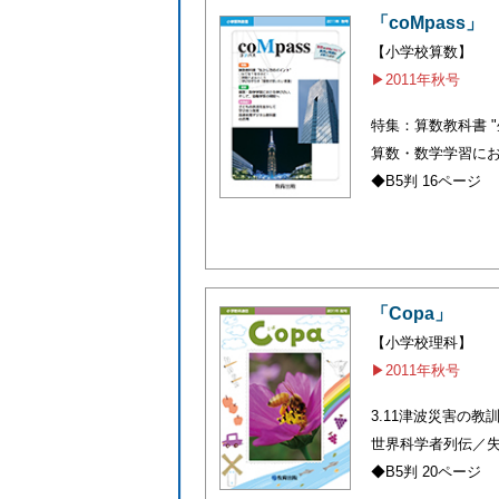
「coMpass」
【小学校算数】
▶2011年秋号
特集：算数教科書 
算数・数学学習に
◆B5判 16ページ
「Copa」
【小学校理科】
▶2011年秋号
3.11津波災害の
世界科学者列伝／
◆B5判 20ページ