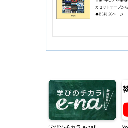
カセットテープから
◆B5判 20ページ
学びのチカラ e-na!!
Y