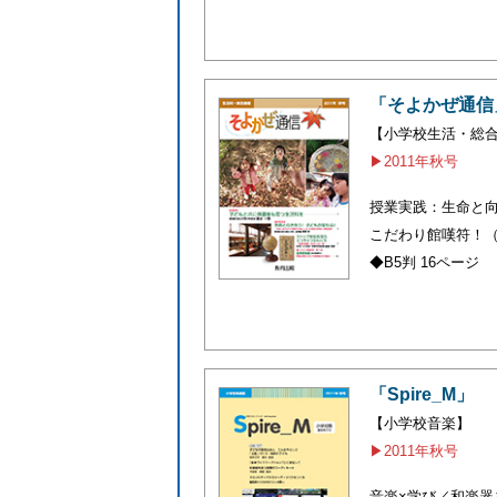
「そよかぜ通信
【小学校生活・総
▶2011年秋号
授業実践：生命と
こだわり館嘆符！（
◆B5判 16ページ
「Spire_M」
【小学校音楽】
▶2011年秋号
音楽×学び／和楽器