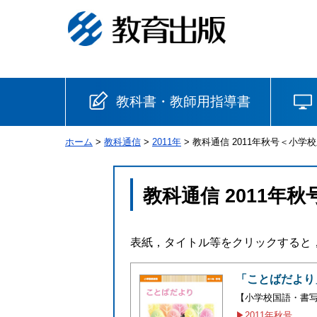
教科書・教師用指導書
ホーム
>
教科通信
>
2011年
> 教科通信 2011年秋号＜小学
小学校
国語
書写
社会
教科通信 2011年
算数
理科
生活
表紙，タイトル等をクリックすると
音楽
英語
道徳
「ことばだより
【小学校国語・書
安全
▶2011年秋号