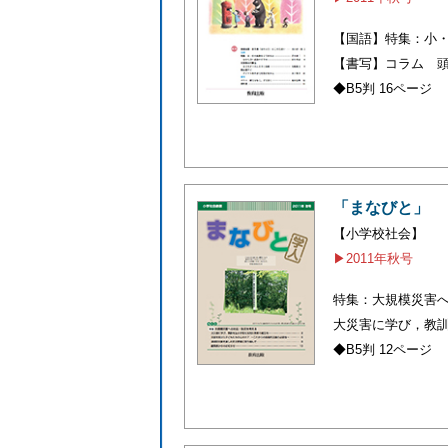
【国語】特集：小
【書写】コラム 
◆B5判 16ページ
「まなびと」
【小学校社会】
▶2011年秋号
特集：大規模災害
大災害に学び，教
◆B5判 12ページ