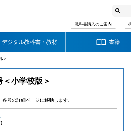
教科書購入のご案内
デジタル教科書・教材
書籍
校版＞
中学校
国語
書写
社会
秋号＜小学校版＞
数学
理科
音楽
，各号の詳細ページに移動します。
英語
道徳
」
写】