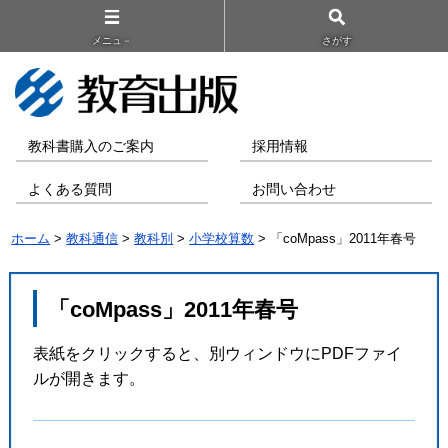
メニュ－
さがす
教科書購入のご案内
採用情報
よくある質問
お問い合わせ
ホーム
>
教科通信
>
教科別
>
小学校算数
> 「coMpass」2011年春号
「coMpass」2011年春号
表紙をクリックすると、別ウィンドウにPDFファイ
ルが開きます。