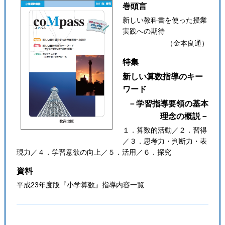
巻頭言
新しい教科書を使った授業
実践への期待
（金本良通）
特集
新しい算数指導のキー
ワード
－学習指導要領の基本
理念の概説－
１．算数的活動／２．習得
／３．思考力・判断力・表
現力／４．学習意欲の向上／５．活用／６．探究
資料
平成23年度版『小学算数』指導内容一覧