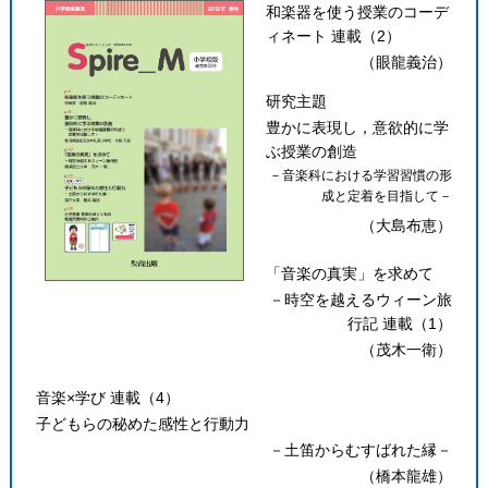
和楽器を使う授業のコーデ
ィネート 連載（2）
（眼龍義治）
研究主題
豊かに表現し，意欲的に学
ぶ授業の創造
－音楽科における学習習慣の形
成と定着を目指して－
（大島布恵）
「音楽の真実」を求めて
－時空を越えるウィーン旅
行記 連載（1）
（茂木一衛）
音楽×学び 連載（4）
子どもらの秘めた感性と行動力
－土笛からむすばれた縁－
（橋本龍雄）