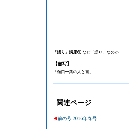
「語り」講座①
なぜ「語り」なのか
【書写】
「樋口一葉の人と書」
関連ページ
◀︎
前の号 2016年春号