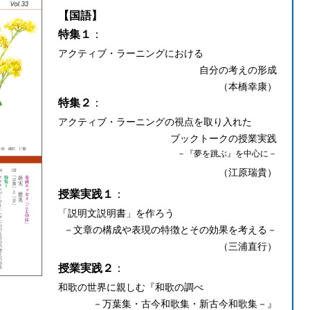
【国語】
特集１
：
アクティブ・ラーニングにおける
自分の考えの形成
（本橋幸康）
特集２
：
アクティブ・ラーニングの視点を取り入れた
ブックトークの授業実践
－『夢を跳ぶ』を中心に－
（江原瑞貴）
授業実践１
：
「説明文説明書」を作ろう
－文章の構成や表現の特徴とその効果を考える－
（三浦直行）
授業実践２
：
和歌の世界に親しむ『和歌の調べ
－万葉集・古今和歌集・新古今和歌集－』