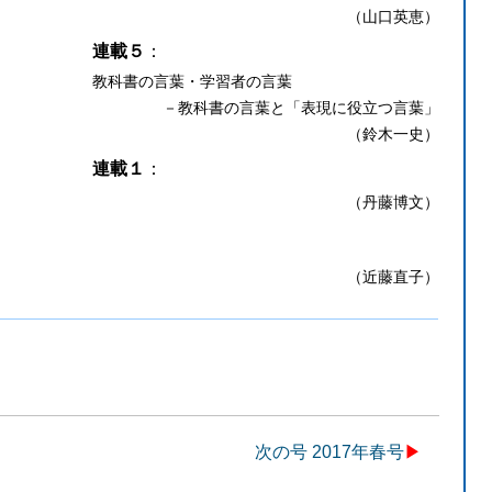
（山口英恵）
連載５
：
教科書の言葉・学習者の言葉
－教科書の言葉と「表現に役立つ言葉」
（鈴木一史）
連載１
：
（丹藤博文）
（近藤直子）
次の号 2017年春号
▶