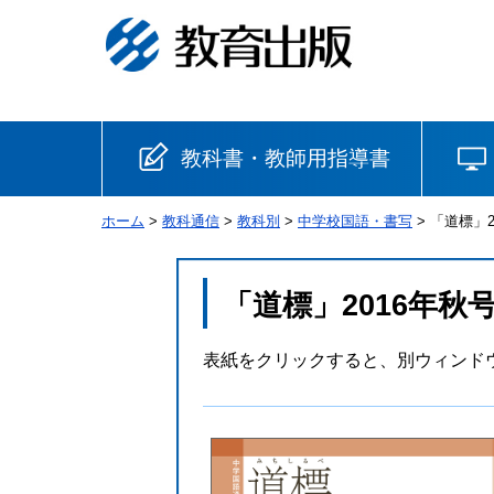
教科書・教師用指導書
ホーム
>
教科通信
>
教科別
>
中学校国語・書写
> 「道標」2
小学校
国語
書写
社会
「道標」2016年秋
算数
理科
生活
表紙をクリックすると、別ウィンドウ
音楽
英語
道徳
安全