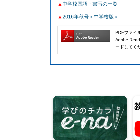
▲
中学校国語・書写の一覧
▲
2016年秋号＜中学校版＞
PDFファイ
Adobe 
ードしてく