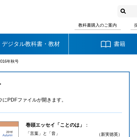
教科書購入のご案内
デジタル教科書・教材
書籍
016年秋号
中学校
国語
書写
社会
号
数学
理科
音楽
にPDFファイルが開きます。
英語
道徳
巻頭エッセイ「ことのは」
：
「言葉」と「音」
（新実徳英）