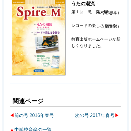
うたの潮流
：
第１回 滝 廉太郎
（竹村忠孝）
レコードの楽しさを探る
（編集部）
教育出版ホームページが新
しくなりました。
関連ページ
◀︎
前の号 2016年春号
次の号 2017年春号
▶
▲
中学校音楽の一覧