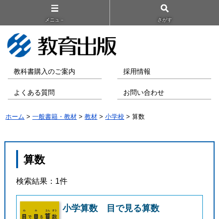
メニュ－
さがす
教科書購入のご案内
採用情報
よくある質問
お問い合わせ
ホーム
>
一般書籍・教材
>
教材
>
小学校
> 算数
算数
検索結果：1件
小学算数 目で見る算数