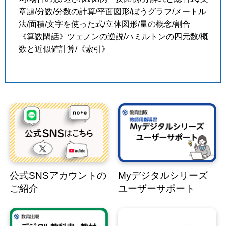
章題/分数/分数の計算/平面図形/ぼうグラフ/メートル
法/面積/文字を使った式/立体図形/量の概念/割合
《算数閑話》ツェノンの逆説/ハミルトンの四元数/概
数と近似値計算/《索引》
公式SNSアカウントの
Myデジタルシリーズ
ご紹介
ユーザーサポート