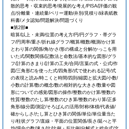
散的思考・収束的思考/発展的な考え/PISA/評価の観
点/分離量・連続量/ペリー運動/弁別/見積り/緑表紙教
科書/メタ認知/問題解決/問題づくり
■第2部■
暗算/以上・未満/位置の考え方/円/円グラフ・帯グラ
フ/円周率/重さ/折れ線グラフ/概算/概数/概測/かけ算
とわり算の関係/角/かさ/形の構成と分解/かっこを用
いた式/関数関係/記数法と命数法/基本的な図形/グラ
フ/計算のきまり/計算の工夫/合同/言葉の式・公式/作
図/三角形/□を使った式/四角形/式で使われる記号/式
の表現と読み/時こくと時間/四則/縮図と拡大図/小数/
小数の計算/数の概念/数の相対的な大きさ/数量や図
形についての感覚/図形の操作/整数のかけ算/整数の
性質/整数のたし算/整数のひき算/整数のわり算/正多
角形/線分図/測定/そろばんの活用/対称/体積/代表値/
確からしさ/たし算とひき算の関係/単位/単位量当た
り/柱状グラフ/直線・平面の位置関係/長さ/延べと平
均/場合の数/速さ/比/比例・反比例/分解式と総合式/文