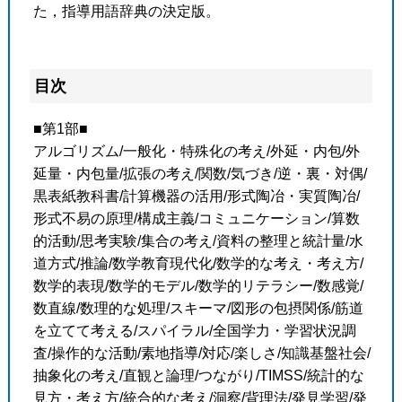
た，指導用語辞典の決定版。
目次
■第1部■
アルゴリズム/一般化・特殊化の考え/外延・内包/外
延量・内包量/拡張の考え/関数/気づき/逆・裏・対偶/
黒表紙教科書/計算機器の活用/形式陶冶・実質陶冶/
形式不易の原理/構成主義/コミュニケーション/算数
的活動/思考実験/集合の考え/資料の整理と統計量/水
道方式/推論/数学教育現代化/数学的な考え・考え方/
数学的表現/数学的モデル/数学的リテラシー/数感覚/
数直線/数理的な処理/スキーマ/図形の包摂関係/筋道
を立てて考える/スパイラル/全国学力・学習状況調
査/操作的な活動/素地指導/対応/楽しさ/知識基盤社会/
抽象化の考え/直観と論理/つながり/TIMSS/統計的な
見方・考え方/統合的な考え/洞察/背理法/発見学習/発