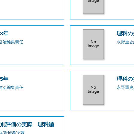
3年
理科の
健治編集責任
永野重史
5年
理科の
健治編集責任
永野重史
点別評価の実際 理科編
吾/岩城孝次著