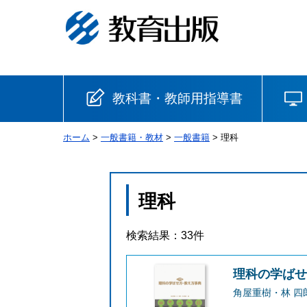
教科書・教師用指導書
ホーム
>
一般書籍・教材
>
一般書籍
> 理科
小学校
国語
書写
社会
理科
算数
理科
生活
検索結果：33件
音楽
英語
道徳
理科の学ば
角屋重樹・林 四
安全