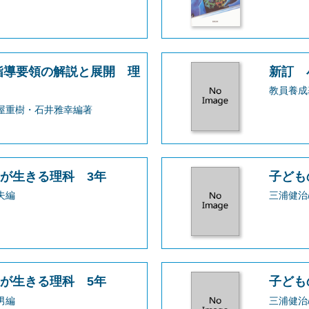
指導要領の解説と展開 理
新訂 
教員養成
角屋重樹・石井雅幸編著
が生きる理科 3年
子ども
夫編
三浦健治
が生きる理科 5年
子ども
男編
三浦健治