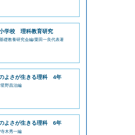
小学校 理科教育研究
基礎教養研究会編/栗田一良代表著
のよさが生きる理科 4年
/星野昌治編
のよさが生きる理科 6年
/寺木秀一編