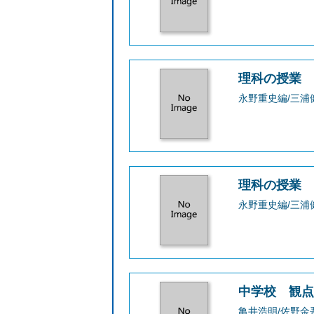
理科の授業 
永野重史編/三浦
理科の授業 
永野重史編/三浦
中学校 観
亀井浩明/佐野金