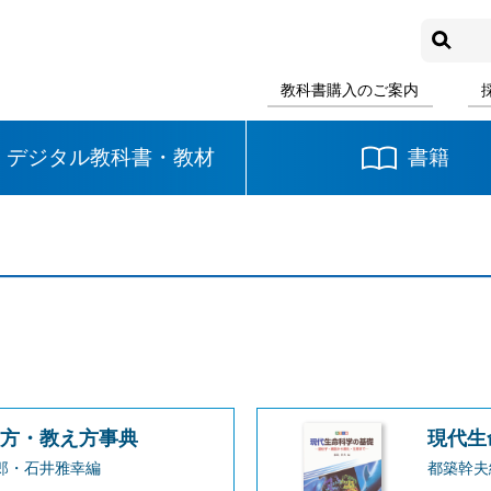
教科書購入のご案内
デジタル教科書・教材
書籍
中学校
国語
書写
社会
数学
理科
音楽
英語
道徳
せ方・教え方事典
現代生
郎・石井雅幸編
都築幹夫