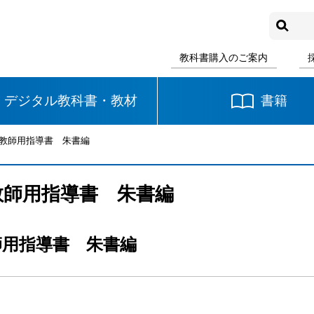
教科書購入のご案内
デジタル教科書・教材
書籍
 教師用指導書 朱書編
中学校
国語
書写
社会
教師用指導書 朱書編
数学
理科
音楽
師用指導書 朱書編
英語
道徳