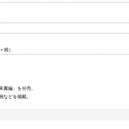
0円＋税）
朱書編」を分売。
例などを掲載。