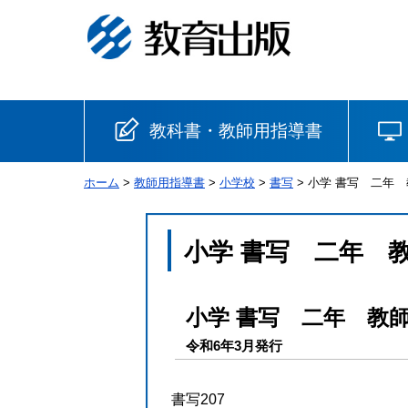
教科書・教師用指導書
ホーム
>
教師用指導書
>
小学校
>
書写
> 小学 書写 二年
小学校
国語
書写
社会
小学 書写 二年 
算数
理科
生活
小学 書写 二年 教
音楽
英語
道徳
令和6年3月発行
安全
書写207