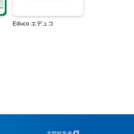
Educo エデュコ
文部科学省