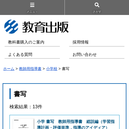
メニュ－
さがす
教科書購入のご案内
採用情報
よくある質問
お問い合わせ
ホーム
>
教師用指導書
>
小学校
> 書写
書写
検索結果：13件
小学 書写 教師用指導書 総説編（学習指
導計画・評価規準，指導のアイディア）