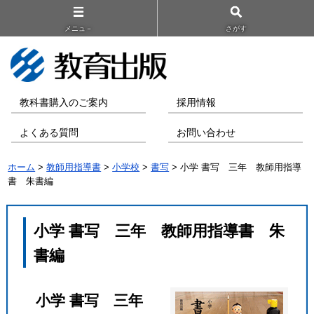
メニュ－
さがす
教科書購入のご案内
採用情報
よくある質問
お問い合わせ
ホーム
>
教師用指導書
>
小学校
>
書写
> 小学 書写 三年 教師用指導
書 朱書編
小学 書写 三年 教師用指導書 朱
書編
小学 書写 三年