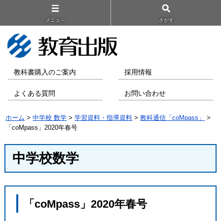
メニュ－
さがす
教科書購入のご案内
採用情報
よくある質問
お問い合わせ
ホーム
>
中学校 数学
>
学習資料・指導資料
>
教科通信「coMpass」
>
「coMpass」2020年春号
中学校数学
「coMpass」2020年春号