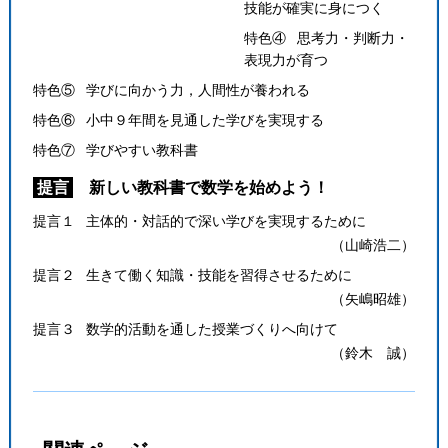
技能が確実に身につく
特色④ 思考力・判断力・
表現力が育つ
特色⑤ 学びに向かう力，人間性が養われる
特色⑥ 小中９年間を見通した学びを実現する
特色⑦ 学びやすい教科書
提言
新しい教科書で数学を始めよう！
提言１ 主体的・対話的で深い学びを実現するために
（山崎浩二）
提言２ 生きて働く知識・技能を習得させるために
（矢嶋昭雄）
提言３ 数学的活動を通した授業づくりへ向けて
（鈴木 誠）