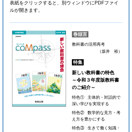
表紙をクリックすると、別ウィンドウにPDFファイ
ルが開きます。
巻頭言
教科書の活用再考
（坂井 裕）
特集
新しい教科書の特色
～令和３年度版教科書
のご紹介～
特色① 主体的・対話的で
深い学びを実現する
特色② 数学的な見方・考
え方を豊かにする
特色③ 生きて働く知識・