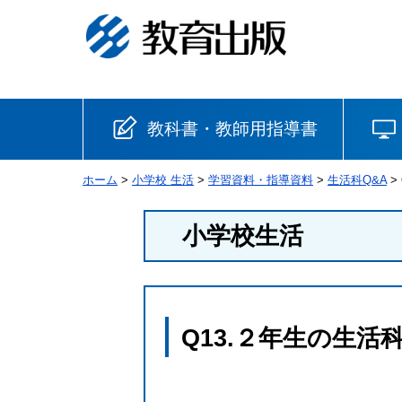
教科書・教師用指導書
ホーム
>
小学校 生活
>
学習資料・指導資料
>
生活科Q&A
>
小学校
小学校生活
国語
書写
社会
算数
理科
生活
音楽
英語
道徳
Q13.２年生の生
安全