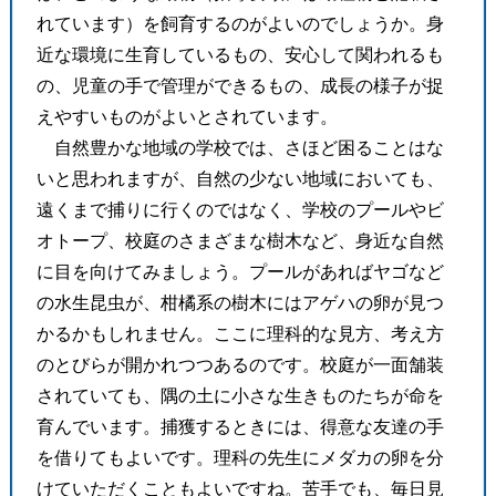
れています）を飼育するのがよいのでしょうか。身
近な環境に生育しているもの、安心して関われるも
の、児童の手で管理ができるもの、成長の様子が捉
えやすいものがよいとされています。
自然豊かな地域の学校では、さほど困ることはな
いと思われますが、自然の少ない地域においても、
遠くまで捕りに行くのではなく、学校のプールやビ
オトープ、校庭のさまざまな樹木など、身近な自然
に目を向けてみましょう。プールがあればヤゴなど
の水生昆虫が、柑橘系の樹木にはアゲハの卵が見つ
かるかもしれません。ここに理科的な見方、考え方
のとびらが開かれつつあるのです。校庭が一面舗装
されていても、隅の土に小さな生きものたちが命を
育んでいます。捕獲するときには、得意な友達の手
を借りてもよいです。理科の先生にメダカの卵を分
けていただくこともよいですね。苦手でも、毎日見