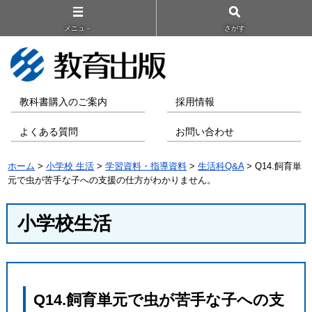
メニュ－
さがす
教科書購入のご案内
採用情報
よくある質問
お問い合わせ
ホーム
>
小学校 生活
>
学習資料・指導資料
>
生活科Q&A
> Q14.飼育単
元で虫が苦手な子への支援の仕方がわかりません。
小学校生活
Q14.飼育単元で虫が苦手な子への支