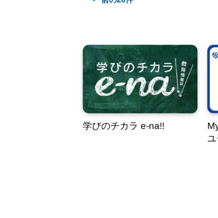
学びのチカラ e-na!!
M
ユ