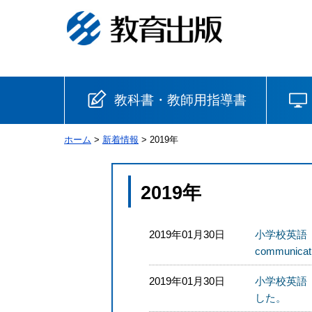
教科書・教師用指導書
ホーム
>
新着情報
> 2019年
小学校
国語
書写
社会
2019年
算数
理科
生活
2019年01月30日
小学校英語 
communi
音楽
英語
道徳
2019年01月30日
小学校英語 
した。
安全