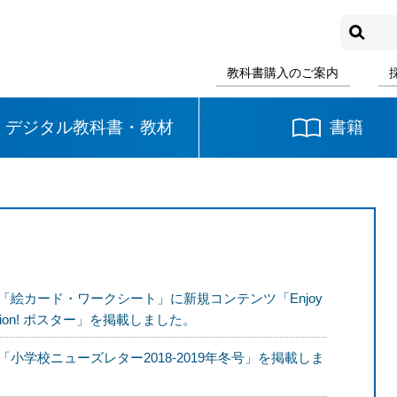
教科書購入のご案内
デジタル教科書・教材
書籍
中学校
国語
書写
社会
数学
理科
音楽
「絵カード・ワークシート」に新規コンテンツ「Enjoy
cation! ポスター」を掲載しました。
英語
道徳
「小学校ニューズレター2018-2019年冬号」を掲載しま