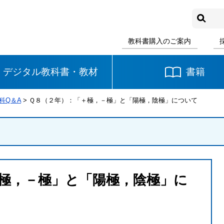
教科書購入のご案内
デジタル教科書・教材
書籍
科Q＆A
> Ｑ８（２年）：「＋極，－極」と「陽極，陰極」について
中学校
国語
書写
社会
数学
理科
音楽
極，－極」と「陽極，陰極」に
英語
道徳