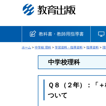
教科書・教師用指導書
ホーム
>
中学校 理科
>
学習資料・指導資料
>
指導資料
>
理
小学校
中学校理科
国語
書写
社会
算数
理科
生活
Ｑ８（２年）：「＋
音楽
英語
道徳
ついて
安全