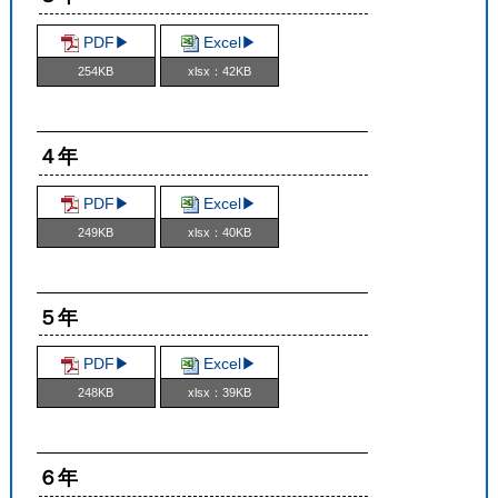
PDF▶︎
Excel▶︎
254KB
xlsx：42KB
４年
PDF▶︎
Excel▶︎
249KB
xlsx：40KB
５年
PDF▶︎
Excel▶︎
248KB
xlsx：39KB
６年