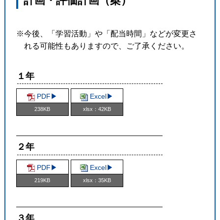
計画・評価計画（案）
※今後、「学習活動」や「配当時間」などが変更さ
れる可能性もありますので、ご了承ください。
１年
PDF▶︎
Excel▶︎
238KB
xlsx：42KB
２年
PDF▶︎
Excel▶︎
219KB
xlsx：35KB
３年