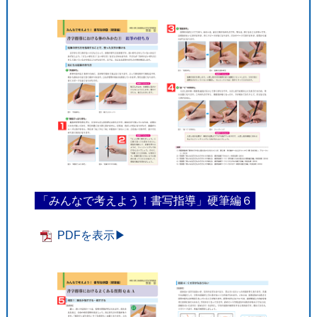
「みんなで考えよう！書写指導」硬筆編６
PDFを表示▶︎