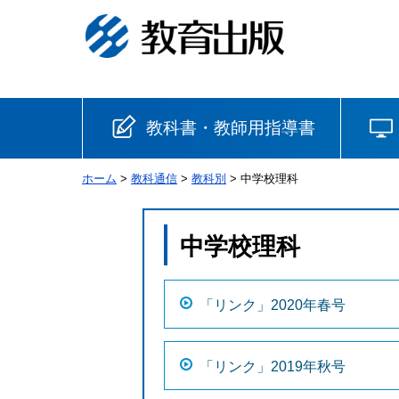
教科書・教師用指導書
ホーム
>
教科通信
>
教科別
> 中学校理科
小学校
国語
書写
社会
中学校理科
算数
理科
生活
「リンク」2020年春号
音楽
英語
道徳
「リンク」2019年秋号
安全