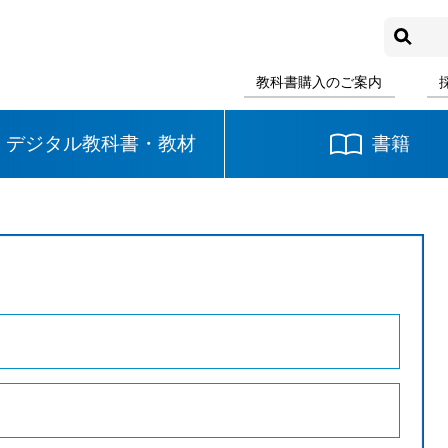
教科書購入のご案内
デジタル教科書・教材
書籍
中学校
国語
書写
社会
数学
理科
音楽
英語
道徳