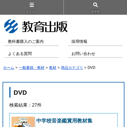
メニュ－
さがす
教科書購入のご案内
採用情報
よくある質問
お問い合わせ
ホーム
>
一般書籍・教材
>
教材
>
商品カテゴリ
> DVD
DVD
検索結果：27件
中学校音楽鑑賞用教材集