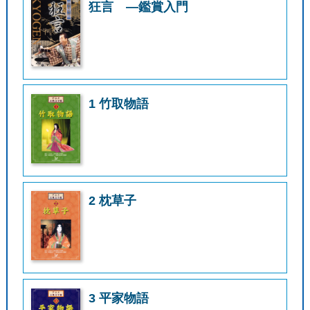
狂言 ―鑑賞入門
1 竹取物語
2 枕草子
3 平家物語