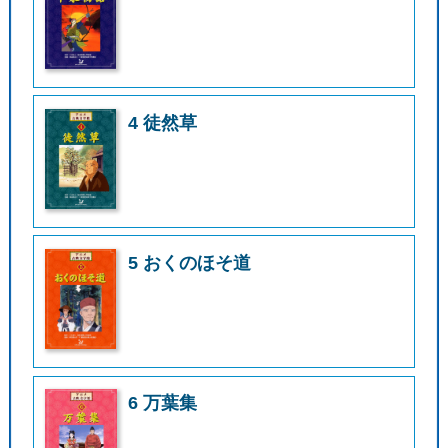
4 徒然草
5 おくのほそ道
6 万葉集