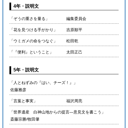
4年・説明文
「ぞうの重さを量る」
編集委員会
「花を見つける手がかり」
吉原順平
「ウミガメの命をつなぐ」
松田乾
「『便利』ということ」
太田正己
5年・説明文
「人とねずみの『はい、チーズ！』」
佐藤雅彦
「言葉と事実」
福沢周亮
「世界遺産 白神山地からの提言―意見文を書こう」
斎藤宗勝/牧田肇