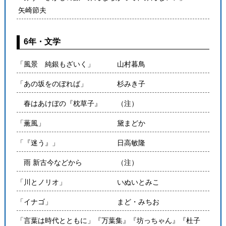
矢崎節夫
6年・文学
「風景 純銀もざいく」
山村暮鳥
「あの坂をのぼれば」
杉みき子
春はあけぼの『枕草子』
（注）
「薫風」
黛まどか
「『迷う』」
日高敏隆
雨 新古今などから
（注）
「川とノリオ」
いぬいとみこ
「イナゴ」
まど・みちお
「言葉は時代とともに」『万葉集』『坊っちゃん』『杜子