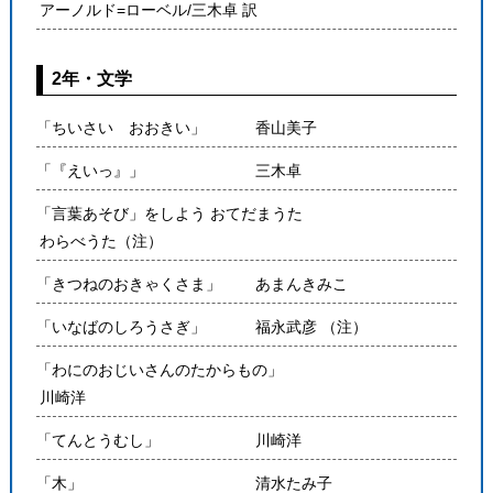
アーノルド=ローベル/三木卓 訳
2年・文学
「ちいさい おおきい」
香山美子
「『えいっ』」
三木卓
「言葉あそび」をしよう おてだまうた
わらべうた（注）
「きつねのおきゃくさま」
あまんきみこ
「いなばのしろうさぎ」
福永武彦 （注）
「わにのおじいさんのたからもの」
川崎洋
「てんとうむし」
川崎洋
「木」
清水たみ子