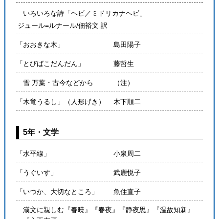
いろいろな詩「ヘビ／ミドリカナヘビ」
ジュール=ルナール/佃裕文 訳
「おおきな木」
島田陽子
「とびばこだんだん」
藤哲生
雪 万葉・古今などから
（注）
「木竜うるし」（人形げき）
木下順二
5年・文学
「水平線」
小泉周二
「うぐいす」
武鹿悦子
「いつか、大切なところ」
魚住直子
漢文に親しむ『春暁』『春夜』『静夜思』『温故知新』