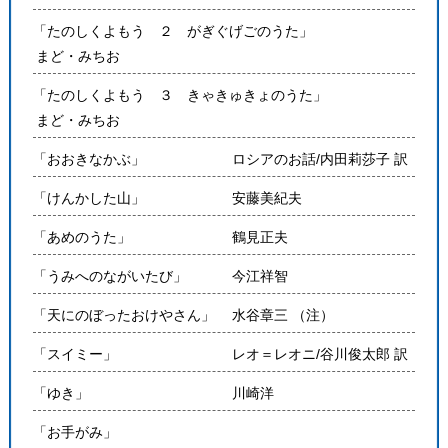
「たのしくよもう ２ がぎぐげごのうた」
まど・みちお
「たのしくよもう ３ きゃきゅきょのうた」
まど・みちお
「おおきなかぶ」
ロシアのお話/内田莉莎子 訳
「けんかした山」
安藤美紀夫
「あめのうた」
鶴見正夫
「うみへのながいたび」
今江祥智
「天にのぼったおけやさん」
水谷章三 （注）
「スイミー」
レオ＝レオニ/谷川俊太郎 訳
「ゆき」
川崎洋
「お手がみ」