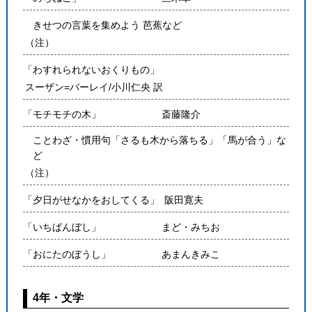
きせつの言葉を集めよう 芭蕉など
（注）
「わすれられないおくりもの」
スーザン=バーレイ/小川仁央 訳
「モチモチの木」
斎藤隆介
ことわざ・慣用句「さるも木から落ちる」「馬が合う」な
ど
（注）
「夕日がせなかをおしてくる」
阪田寛夫
「いちばんぼし」
まど・みちお
「おにたのぼうし」
あまんきみこ
4年・文学