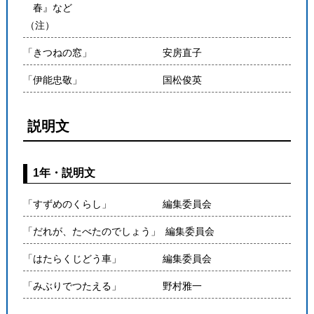
春』など
（注）
「きつねの窓」
安房直子
「伊能忠敬」
国松俊英
説明文
1年・説明文
「すずめのくらし」
編集委員会
「だれが、たべたのでしょう」
編集委員会
「はたらくじどう車」
編集委員会
「みぶりでつたえる」
野村雅一