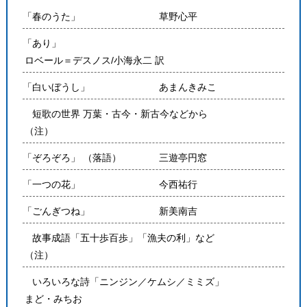
「春のうた」
草野心平
「あり」
ロベール＝デスノス/小海永二 訳
「白いぼうし」
あまんきみこ
短歌の世界 万葉・古今・新古今などから
（注）
「ぞろぞろ」 （落語）
三遊亭円窓
「一つの花」
今西祐行
「ごんぎつね」
新美南吉
故事成語「五十歩百歩」「漁夫の利」など
（注）
いろいろな詩「ニンジン／ケムシ／ミミズ」
まど・みちお