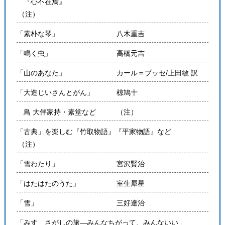
『心不在焉』
（注）
「素朴な琴」
八木重吉
「鳴く虫」
高橋元吉
「山のあなた」
カール＝ブッセ/上田敏 訳
「大造じいさんとがん」
椋鳩十
鳥 大伴家持・素堂など
（注）
「古典」を楽しむ『竹取物語』『平家物語』など
（注）
「雪わたり」
宮沢賢治
「はたはたのうた」
室生犀星
「雪」
三好達治
「みすゞさがしの旅―みんなちがって、みんないい」