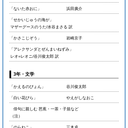
「ないた赤おに」
浜田廣介
「せかいじゅうの海が」
マザーグースのうた/水谷まさる 訳
「かさこじぞう」
岩崎京子
「アレクサンダとぜんまいねずみ」
レオ=レオニ/谷川俊太郎 訳
3年・文学
「かえるのぴょん」
谷川俊太郎
「白い花びら」
やえがしなおこ
俳句に親しむ 芭蕉・一茶・子規など
（注）
「のらねこ」
三木卓