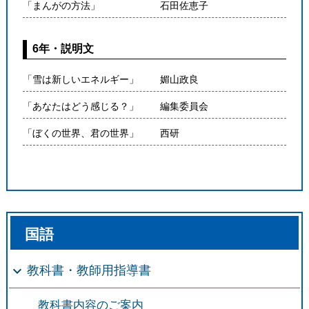
「まんがの方法」
石田佐恵子
6年・説明文
「雪は新しいエネルギー」
媚山政良
「あなたはどう感じる？」
編集委員会
「ぼくの世界、君の世界」
西研
国語
教科書・教師用指導書
教科書内容のご案内