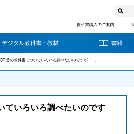
教科書購入のご案内
デジタル教科書・教材
書籍
 Q7 昔の教科書についていろいろ調べたいのですが......。
中学校
国語
書写
社会
数学
理科
音楽
ついていろいろ調べたいのです
英語
道徳