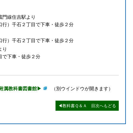
蔵門線住吉駅より
口行）千石２丁目で下車・徒歩２分
口行）千石２丁目で下車・徒歩２分
より
目で下車・徒歩２分
附属教科書図書館▶︎
（別ウインドウが開きます）
◀︎教科書Ｑ＆Ａ 目次へもどる