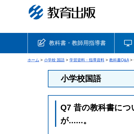
教科書・教師用指導書
ホーム
>
小学校 国語
>
学習資料・指導資料
>
教科書Q&A
>
小学校
小学校国語
国語
書写
社会
算数
理科
生活
Q7 昔の教科書に
音楽
英語
道徳
が......。
安全