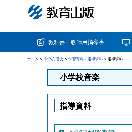
教科書・教師用指導書
ホーム
>
小学校 音楽
>
学習資料・指導資料
> 指導資料
小学校
小学校音楽
国語
書写
社会
算数
理科
生活
指導資料
音楽
英語
道徳
安全
学習指導要領関連情報