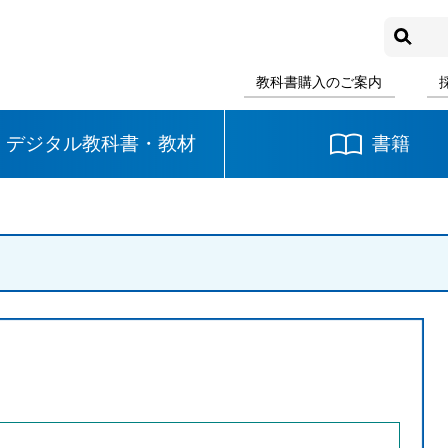
教科書購入のご案内
デジタル教科書・教材
書籍
中学校
国語
書写
社会
数学
理科
音楽
英語
道徳