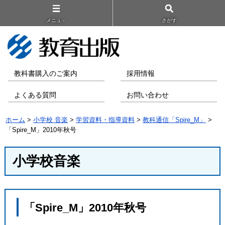
メニュ－
さがす
教科書購入のご案内
採用情報
よくある質問
お問い合わせ
ホーム
>
小学校 音楽
>
学習資料・指導資料
>
教科通信「Spire_M」
>
「Spire_M」2010年秋号
小学校音楽
「Spire_M」2010年秋号