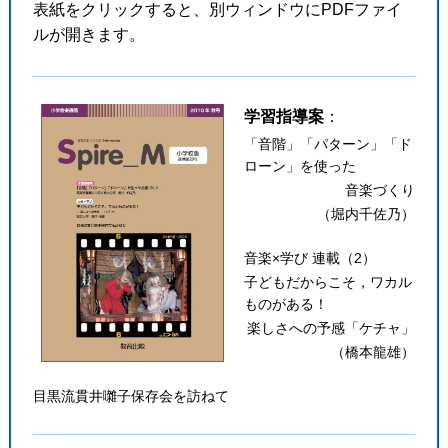
表紙をクリックすると、別ウィンドウにPDFファイ
ルが開きます。
学習指導案
：
「音階」「パターン」「ド
ローン」を使った
音楽づくり
（堀内千佐乃）
音楽×学び 連載（2）
子どもだからこそ，ワカル
ものがある！
楽しさへの予感「ケチャ」
（橋本龍雄）
目黒流貫井囃子保存会を訪ねて