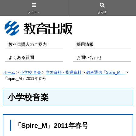
メニュ－
さがす
教科書購入のご案内
採用情報
よくある質問
お問い合わせ
ホーム
>
小学校 音楽
>
学習資料・指導資料
>
教科通信「Spire_M」
>
「Spire_M」2011年春号
小学校音楽
「Spire_M」2011年春号