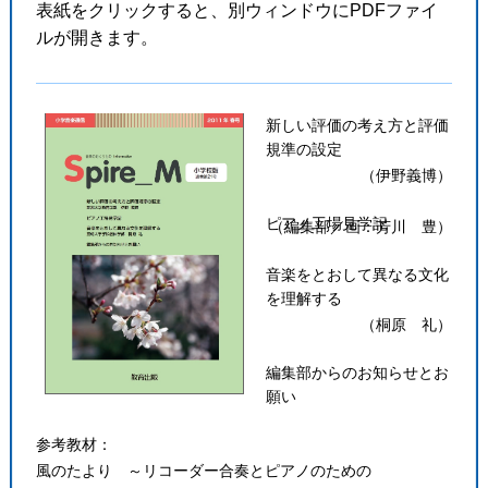
表紙をクリックすると、別ウィンドウにPDFファイ
ルが開きます。
新しい評価の考え方と評価
規準の設定
（伊野義博）
ピアノ工場見学記
（編集部／画：芳川 豊）
音楽をとおして異なる文化
を理解する
（桐原 礼）
編集部からのお知らせとお
願い
参考教材：
風のたより ～リコーダー合奏とピアノのための