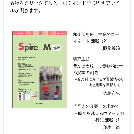
表紙をクリックすると、別ウィンドウにPDFファイ
ルが開きます。
和楽器を使う授業のコーデ
ィネート 連載（2）
（眼龍義治）
研究主題
豊かに表現し，意欲的に学
ぶ授業の創造
－音楽科における学習習慣の形
成と定着を目指して－
（大島布恵）
「音楽の真実」を求めて
－時空を越えるウィーン旅
行記 連載（1）
（茂木一衛）