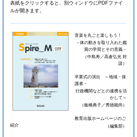
表紙をクリックすると、別ウィンドウにPDFファイ
ルが開きます。
音楽を丸ごと楽しもう！
－体の動きを取り入れた鑑
賞の学習とその意義－
（中島寿／高倉弘光 対
談）
卒業式の演出 ～地域・保
護者・
行政機関などとの連携を活
かして～
（板橋典子／秀徳能尚）
教育出版ホームページのご
紹介
（編集部）