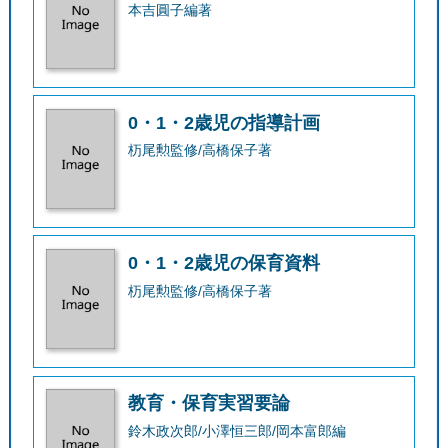
本吉圓子編著
0・1・2歳児の指導計画
杤尾勲監修/高橋保子著
0・1・2歳児の保育資料
杤尾勲監修/高橋保子著
教育・保育実習要論
鈴木政次郎/小澤恒三郎/岡本富郎編