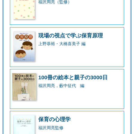
福沢周亮（監修）
現場の視点で学ぶ保育原理
上野恭裕・大橋喜美子 編
100冊の絵本と親子の3000日
福沢周亮，藪中征代 編
保育の心理学
福沢周亮監修