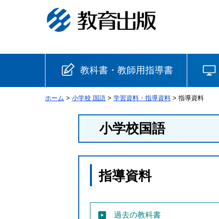
教科書・教師用指導書
ホーム
>
小学校 国語
>
学習資料・指導資料
> 指導資料
小学校
小学校国語
国語
書写
社会
算数
理科
生活
指導資料
音楽
英語
道徳
安全
過去の教科書