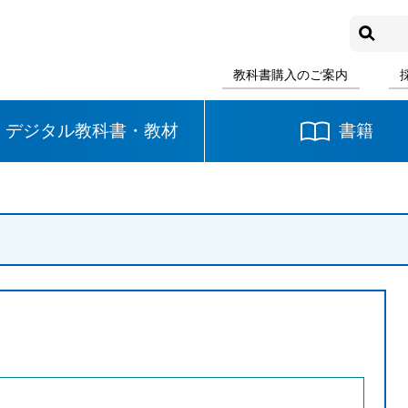
教科書購入のご案内
デジタル教科書・教材
書籍
中学校
国語
書写
社会
数学
理科
音楽
英語
道徳