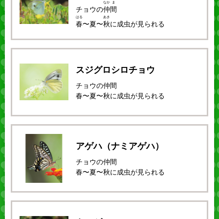
なか
ま
チョウの
仲
間
はる
あき
春
〜夏〜
秋
に成虫が見られる
スジグロシロチョウ
チョウの仲間
春〜夏〜秋に成虫が見られる
アゲハ（ナミアゲハ）
チョウの仲間
春〜夏〜秋に成虫が見られる