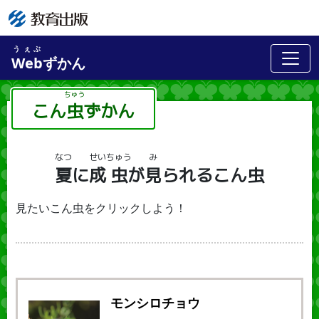
うぇぶ
Web
ずかん
こん
虫
ずかん
ちゅう
なつ
せい
ちゅう
み
夏
に
成
虫
が
見
られるこん虫
見たいこん虫をクリックしよう！
モンシロチョウ