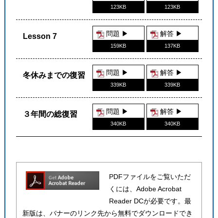
123KB
123KB
問題 ▶︎
解答 ▶︎
Lesson 7
159KB
137KB
問題 ▶︎
解答 ▶︎
冬休みまでの復習
339KB
339KB
問題 ▶︎
解答 ▶︎
３年間の総復習
340KB
340KB
PDFファイルをご覧いただ
くには、Adobe Acrobat
Reader DCが必要です。最
新版は、バナーのリンク先から無料でダウンロードでき