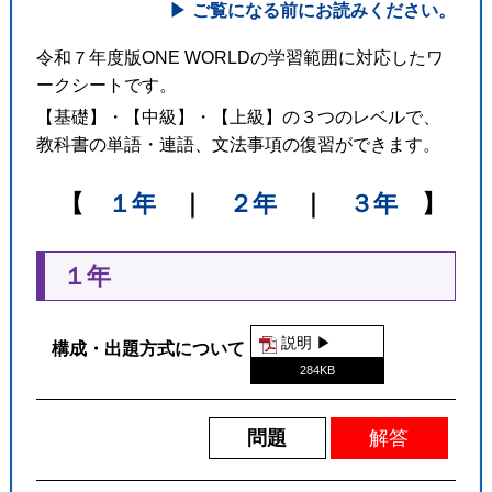
ご覧になる前にお読みください。
令和７年度版ONE WORLDの学習範囲に対応したワ
ークシートです。
●
【基礎】・【中級】・【上級】の３つのレベルで、
教科書の単語・連語、文法事項の復習ができます。
【
１年
｜
２年
｜
３年
】
●
免責事項
１年
説明 ▶︎
構成・出題方式について
284KB
問題
解答